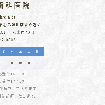
歯科医院
車で６分
まむら渋川店すぐ近く
渋川市八木原70-1
22-0808
受付16：30
受付17：00
く診療をしております。
日は診療いたします。